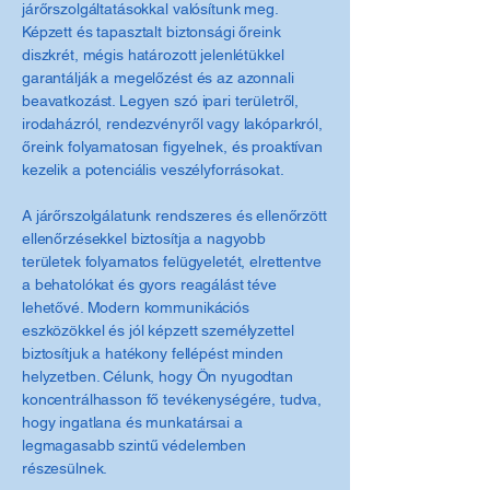
járőrszolgáltatásokkal valósítunk meg.
Képzett és tapasztalt biztonsági őreink
diszkrét, mégis határozott jelenlétükkel
garantálják a megelőzést és az azonnali
beavatkozást. Legyen szó ipari területről,
irodaházról, rendezvényről vagy lakóparkról,
őreink folyamatosan figyelnek, és proaktívan
kezelik a potenciális veszélyforrásokat.
A járőrszolgálatunk rendszeres és ellenőrzött
ellenőrzésekkel biztosítja a nagyobb
területek folyamatos felügyeletét, elrettentve
a behatolókat és gyors reagálást téve
lehetővé. Modern kommunikációs
eszközökkel és jól képzett személyzettel
biztosítjuk a hatékony fellépést minden
helyzetben. Célunk, hogy Ön nyugodtan
koncentrálhasson fő tevékenységére, tudva,
hogy ingatlana és munkatársai a
legmagasabb szintű védelemben
részesülnek.